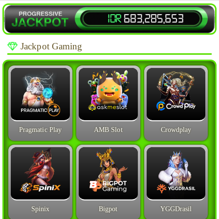
Jackpot Gaming
Pragmatic Play
AMB Slot
Crowdplay
Spinix
Bigpot
YGGDrasil