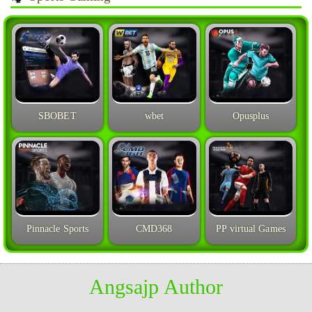
SBOBET
wbet
Opusplus
Pinnacle Sports
CMD368
PP virtual Games
Angsajp Author