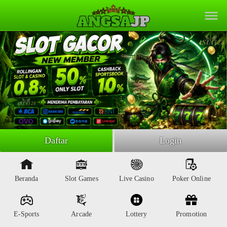
Tentang Kami
Author
Panduan Bermain
F.A.Q
Daftar
Login
Beranda
Slot Games
Live Casino
Poker Online
E-Sports
Arcade
Lottery
Promotion