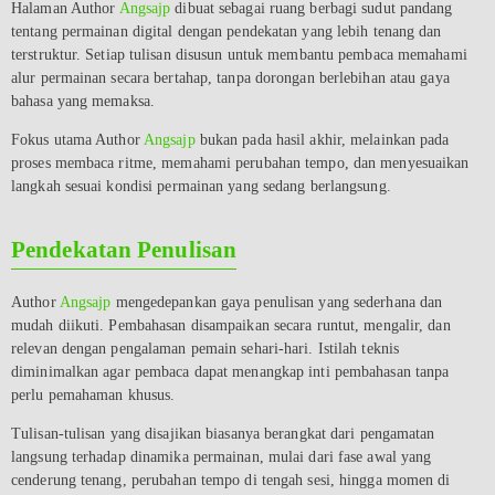
Halaman Author
Angsajp
dibuat sebagai ruang berbagi sudut pandang
tentang permainan digital dengan pendekatan yang lebih tenang dan
terstruktur. Setiap tulisan disusun untuk membantu pembaca memahami
alur permainan secara bertahap, tanpa dorongan berlebihan atau gaya
bahasa yang memaksa.
Fokus utama Author
Angsajp
bukan pada hasil akhir, melainkan pada
proses membaca ritme, memahami perubahan tempo, dan menyesuaikan
langkah sesuai kondisi permainan yang sedang berlangsung.
Pendekatan Penulisan
Author
Angsajp
mengedepankan gaya penulisan yang sederhana dan
mudah diikuti. Pembahasan disampaikan secara runtut, mengalir, dan
relevan dengan pengalaman pemain sehari-hari. Istilah teknis
diminimalkan agar pembaca dapat menangkap inti pembahasan tanpa
perlu pemahaman khusus.
Tulisan-tulisan yang disajikan biasanya berangkat dari pengamatan
langsung terhadap dinamika permainan, mulai dari fase awal yang
cenderung tenang, perubahan tempo di tengah sesi, hingga momen di