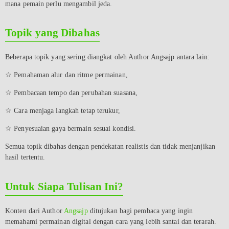
mana pemain perlu mengambil jeda.
Topik yang Dibahas
Beberapa topik yang sering diangkat oleh Author Angsajp antara lain:
☆ Pemahaman alur dan ritme permainan,
☆ Pembacaan tempo dan perubahan suasana,
☆ Cara menjaga langkah tetap terukur,
☆ Penyesuaian gaya bermain sesuai kondisi.
Semua topik dibahas dengan pendekatan realistis dan tidak menjanjikan
hasil tertentu.
Untuk Siapa Tulisan Ini?
Konten dari Author
Angsajp
ditujukan bagi pembaca yang ingin
memahami permainan digital dengan cara yang lebih santai dan terarah.